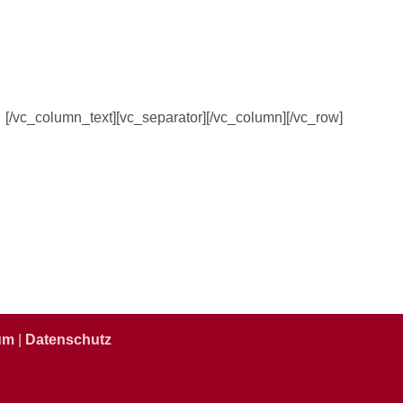
[/vc_column_text][vc_separator][/vc_column][/vc_row]
um
|
Datenschutz