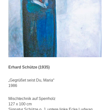
Erhard Schütze (1935)
„Gegrüßet seist Du, Maria“
1986
Mischtechnik auf Sperrholz
127 x 100 cm
Signatur Schütze o. J. untere linke Ecke Ludwag,